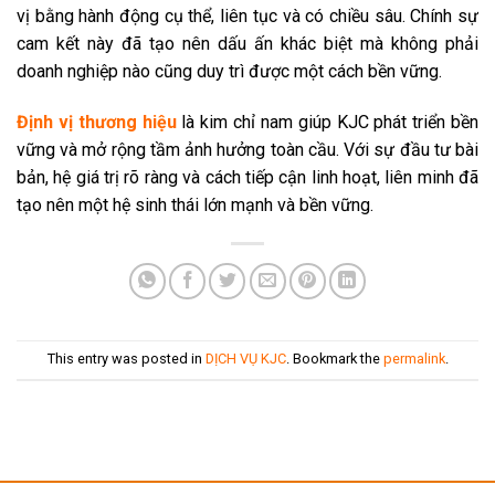
vị bằng hành động cụ thể, liên tục và có chiều sâu. Chính sự
cam kết này đã tạo nên dấu ấn khác biệt mà không phải
doanh nghiệp nào cũng duy trì được một cách bền vững.
Định vị thương hiệu
là kim chỉ nam giúp KJC phát triển bền
vững và mở rộng tầm ảnh hưởng toàn cầu. Với sự đầu tư bài
bản, hệ giá trị rõ ràng và cách tiếp cận linh hoạt, liên minh đã
tạo nên một hệ sinh thái lớn mạnh và bền vững.
This entry was posted in
DỊCH VỤ KJC
. Bookmark the
permalink
.