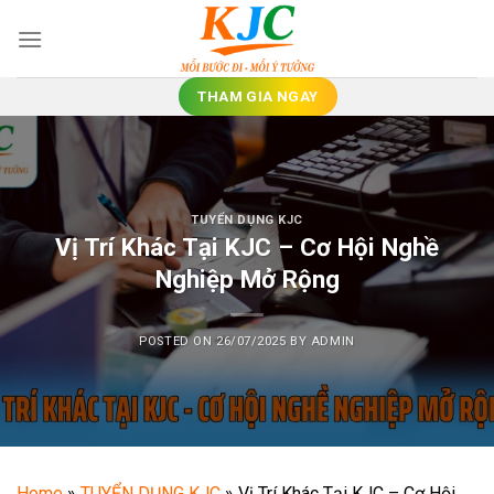
Skip
to
content
THAM GIA NGAY
TUYỂN DỤNG KJC
Vị Trí Khác Tại KJC – Cơ Hội Nghề
Nghiệp Mở Rộng
POSTED ON
26/07/2025
BY
ADMIN
Home
»
TUYỂN DỤNG KJC
»
Vị Trí Khác Tại KJC – Cơ Hội