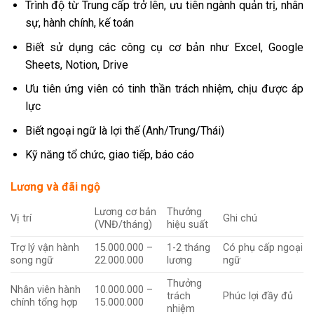
Trình độ từ Trung cấp trở lên, ưu tiên ngành quản trị, nhân
sự, hành chính, kế toán
Biết sử dụng các công cụ cơ bản như Excel, Google
Sheets, Notion, Drive
Ưu tiên ứng viên có tinh thần trách nhiệm, chịu được áp
lực
Biết ngoại ngữ là lợi thế (Anh/Trung/Thái)
Kỹ năng tổ chức, giao tiếp, báo cáo
Lương và đãi ngộ
Lương cơ bản
Thưởng
Vị trí
Ghi chú
(VNĐ/tháng)
hiệu suất
Trợ lý vận hành
15.000.000 –
1-2 tháng
Có phụ cấp ngoại
song ngữ
22.000.000
lương
ngữ
Thưởng
Nhân viên hành
10.000.000 –
trách
Phúc lợi đầy đủ
chính tổng hợp
15.000.000
nhiệm