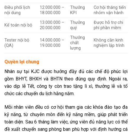
Điều phối lịch
12.000.000 –
Thưởng
Cơ hội thăng tiến
nội dung
18.000.000
KPI
nhóm vận hành
13.000.000 –
Thưởng
Được hỗ trợ chi
Kế toán nội bộ
20.000.000
quý
phí phần mềm
Thưởng
Tester nội bộ
14.000.000 –
Không cần kinh
chất
(QA)
19.000.000
nghiệm lập trình
lượng
Quyền lợi chung
Nhân sự tại KJC được hưởng đầy đủ các chế độ phúc lợi
gồm BHYT, BHXH và BHTN theo đúng quy định. Ngoài ra,
vào dịp lễ Tết, công ty còn trao tặng lì xì, thưởng lễ và tổ
chức các chuyến du lịch hằng năm.
Mỗi nhân viên đều có cơ hội tham gia các khóa đào tạo đa
kỹ năng, từ chuyên môn đến kỹ năng mềm, giúp phát triển
toàn diện. Sau 6 tháng làm việc, ứng viên đủ năng lực có thể
đề xuất chuyển sang phòng ban phù hợp với định hướng cá